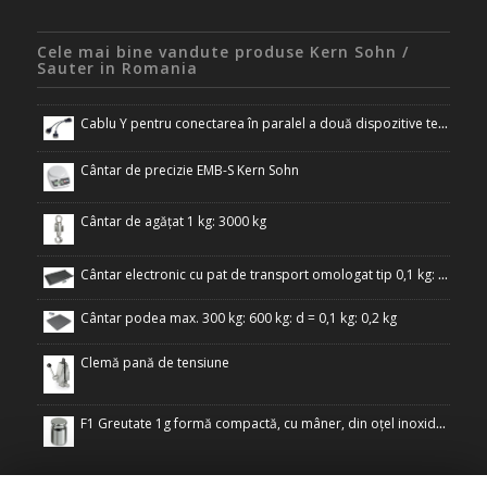
Cele mai bine vandute produse Kern Sohn /
Sauter in Romania
Cablu Y pentru conectarea în paralel a două dispozitive terminale la interfața RS-232 a cântarului
Cântar de precizie EMB-S Kern Sohn
Cântar de agățat 1 kg: 3000 kg
Cântar electronic cu pat de transport omologat tip 0,1 kg: 300 kg
Cântar podea max. 300 kg: 600 kg: d = 0,1 kg: 0,2 kg
Clemă pană de tensiune
F1 Greutate 1g formă compactă, cu mâner, din oțel inoxidabil