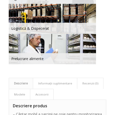
Logistică & Dispecerat
Prelucrare alimente
Descriere
Informații suplimentare
Recenzii (0)
Modele
Accesorii
Descriere produs
– Cântar mobil a sarcinii pe osie pentru monitorizarea