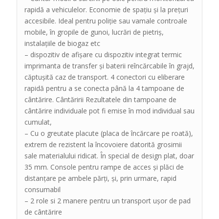
rapidă a vehiculelor. Economie de spațiu și la prețuri
accesibile. Ideal pentru poliție sau vamale controale
mobile, în gropile de gunoi, lucrări de pietriș,
instalațiile de biogaz etc
– dispozitiv de afișare cu dispozitiv integrat termic
imprimanta de transfer și baterii reîncărcabile în grajd,
căptușită caz ​​de transport. 4 conectori cu eliberare
rapidă pentru a se conecta până la 4 tampoane de
cântărire. Cântăririi Rezultatele din tampoane de
cântărire individuale pot fi emise în mod individual sau
cumulat,
– Cu o greutate placute (placa de încărcare pe roată),
extrem de rezistent la încovoiere datorită grosimii
sale materialului ridicat. În special de design plat, doar
35 mm. Console pentru rampe de acces și plăci de
distanțare pe ambele părți, și, prin urmare, rapid
consumabil
– 2 role si 2 manere pentru un transport ușor de pad
de cântărire