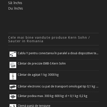
Sâ: închis
Du: închis
Cele mai bine vandute produse Kern Sohn /
Sauter in Romania
Cablu Y pentru conectarea în paralel a două dispozitive terminale la interfața RS-232 a cântarului
Cântar de precizie EMB-S Kern Sohn
Cântar de agățat 1 kg: 3000 kg
Cântar electronic cu pat de transport omologat tip 0,1 kg: 300 kg
Cântar podea max. 300 kg: 600 kg: d = 0,1 kg: 0,2 kg
Clemă pană de tensiune