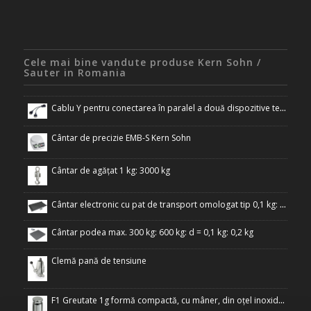
Cele mai bine vandute produse Kern Sohn /
Sauter in Romania
Cablu Y pentru conectarea în paralel a două dispozitive terminale la interfața RS-232 a cântarului
Cântar de precizie EMB-S Kern Sohn
Cântar de agățat 1 kg: 3000 kg
Cântar electronic cu pat de transport omologat tip 0,1 kg: 300 kg
Cântar podea max. 300 kg: 600 kg: d = 0,1 kg: 0,2 kg
Clemă pană de tensiune
F1 Greutate 1g formă compactă, cu mâner, din oțel inoxidabil