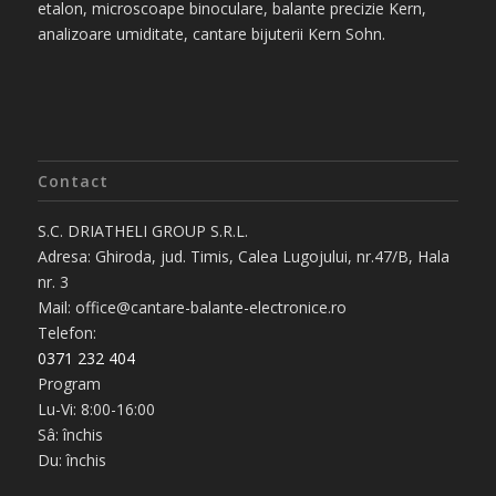
etalon, microscoape binoculare, balante precizie Kern,
analizoare umiditate, cantare bijuterii Kern Sohn.
Contact
S.C. DRIATHELI GROUP S.R.L.
Adresa: Ghiroda, jud. Timis, Calea Lugojului, nr.47/B, Hala
nr. 3
Mail: office@cantare-balante-electronice.ro
Telefon:
0371 232 404
Program
Lu-Vi: 8:00-16:00
Sâ: închis
Du: închis