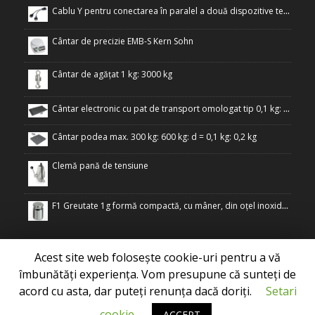
Cablu Y pentru conectarea în paralel a două dispozitive terminale la interfața RS-232 a cântarului
Cântar de precizie EMB-S Kern Sohn
Cântar de agățat 1 kg: 3000 kg
Cântar electronic cu pat de transport omologat tip 0,1 kg: 300 kg
Cântar podea max. 300 kg: 600 kg: d = 0,1 kg: 0,2 kg
Clemă pană de tensiune
F1 Greutate 1g formă compactă, cu mâner, din oțel inoxidabil
Acest site web folosește cookie-uri pentru a vă
îmbunătăți experiența. Vom presupune că sunteți de
acord cu asta, dar puteți renunța dacă doriți.
Setari
Copyright © 2017 by S.C. DRIATHELI GROUP S.R.L.
cookie
ACCEPT