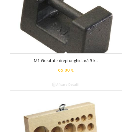
M1 Greutate dreptunghiulară 5 k...
65,00
€
Afișare Detalii