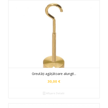
Greutăți agățătoare alungit...
30,00
€
Afișare Detalii