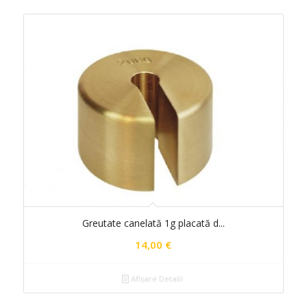
Greutate canelată 1g placată d...
14,00
€
Afișare Detalii