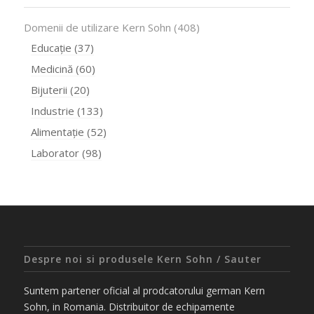
Domenii de utilizare Kern Sohn
(408)
Educație
(37)
Medicină
(60)
Bijuterii
(20)
Industrie
(133)
Alimentație
(52)
Laborator
(98)
Despre noi si produsele Kern Sohn / Sauter
Suntem partener oficial al prodcatorului german Kern
Sohn, in Romania. Distribuitor de echipamente