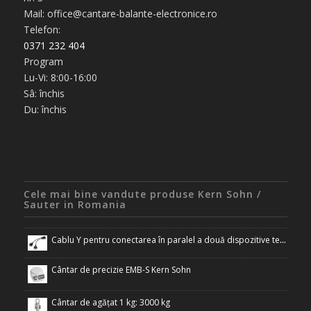
Mail: office@cantare-balante-electronice.ro
Telefon:
0371 232 404
Program
Lu-Vi: 8:00-16:00
Sâ: închis
Du: închis
Cele mai bine vandute produse Kern Sohn /
Sauter in Romania
Cablu Y pentru conectarea în paralel a două dispozitive terminale la interfața RS-232 a cântarului
Cântar de precizie EMB-S Kern Sohn
Cântar de agățat 1 kg: 3000 kg