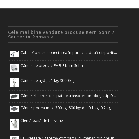
Cele mai bine vandute produse Kern Sohn /
Sauter in Romania
Cablu Y pentru conectarea în paralel a două dispozitive terminale la interfața RS-232 a cântarului
Cântar de precizie EMB-S Kern Sohn
Cântar de agățat 1 kg: 3000 kg
Cântar electronic cu pat de transport omologat tip 0,1 kg: 300 kg
Cântar podea max. 300 kg: 600 kg: d = 0,1 kg: 0,2 kg
Clemă pană de tensiune
F1 Greutate 1g formă compactă, cu mâner, din oțel inoxidabil