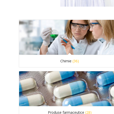
Chimie
(36)
Produse farmaceutice
(28)