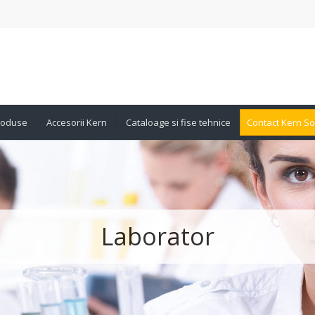
produse
Accesorii Kern
Cataloage si fise tehnice
Contact Kern S
Laborator