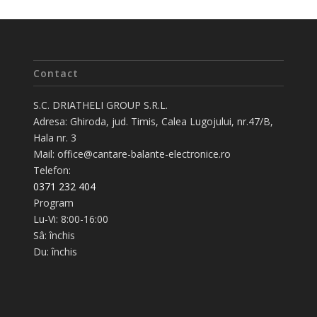
Contact
S.C. DRIATHELI GROUP S.R.L.
Adresa: Ghiroda, jud. Timis, Calea Lugojului, nr.47/B,
Hala nr. 3
Mail: office@cantare-balante-electronice.ro
Telefon:
0371 232 404
Program
Lu-Vi: 8:00-16:00
Sâ: închis
Du: închis