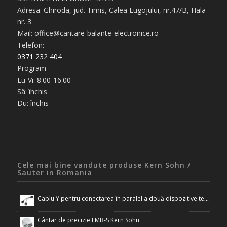
Adresa: Ghiroda, jud. Timis, Calea Lugojului, nr.47/B, Hala
nr. 3
Mail: office@cantare-balante-electronice.ro
Telefon:
0371 232 404
Program
Lu-Vi: 8:00-16:00
Sâ: închis
Du: închis
Cele mai bine vandute produse Kern Sohn /
Sauter in Romania
Cablu Y pentru conectarea în paralel a două dispozitive terminale la interfața RS-232 a cântarului
Cântar de precizie EMB-S Kern Sohn