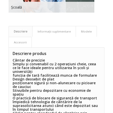
Școală
Descriere
Informații suplimentare
Modele
Accesorii
Descriere produs
Cântar de precizie
Simplu
și convenabil cu 2 operațiuni cheie, ceea
ce le face ideale pentru utilizarea în școli și
universități
funcția de tară facilitează munca de formulare
Design deosebit de plat
poziționare sigură și non-alunecare cu picioare
de cauciuc
Stivuibile pentru depozitare cu economie de
spațiu
O practică de blocare de siguranță de transport
împiedică tehnologia de cântărire de la
suprasolicitarea atunci când este depozitat sau
în timpul transportului