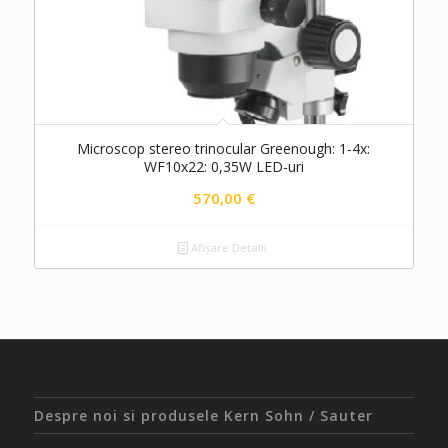
Microscop stereo trinocular Greenough: 1-4x:
WF10x22: 0,35W LED-uri
570,00
€
Afișare Detalii
Despre noi si produsele Kern Sohn / Sauter