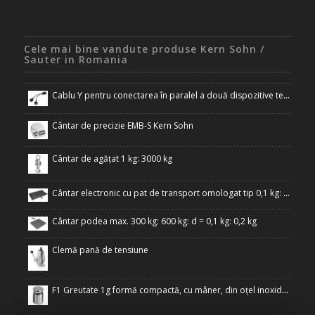
Cele mai bine vandute produse Kern Sohn /
Sauter in Romania
Cablu Y pentru conectarea în paralel a două dispozitive terminale la interfața RS-232 a cântarului
Cântar de precizie EMB-S Kern Sohn
Cântar de agățat 1 kg: 3000 kg
Cântar electronic cu pat de transport omologat tip 0,1 kg: 300 kg
Cântar podea max. 300 kg: 600 kg: d = 0,1 kg: 0,2 kg
Clemă pană de tensiune
F1 Greutate 1g formă compactă, cu mâner, din oțel inoxidabil