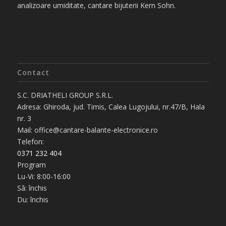
analizoare umiditate, cantare bijuterii Kern Sohn.
Contact
S.C. DRIATHELI GROUP S.R.L.
Adresa: Ghiroda, jud. Timis, Calea Lugojului, nr.47/B, Hala
nr. 3
Mail: office@cantare-balante-electronice.ro
Telefon:
0371 232 404
Program
Lu-Vi: 8:00-16:00
Sâ: închis
Du: închis