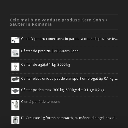
Cele mai bine vandute produse Kern Sohn /
Sauter in Romania
Cablu Y pentru conectarea în paralel a două dispozitive terminale la interfața RS-232 a cântarului
Cântar de precizie EMB-S Kern Sohn
Cântar de agățat 1 kg: 3000 kg
Cântar electronic cu pat de transport omologat tip 0,1 kg: 300 kg
Cântar podea max. 300 kg: 600 kg: d = 0,1 kg: 0,2 kg
Clemă pană de tensiune
F1 Greutate 1g formă compactă, cu mâner, din oțel inoxidabil