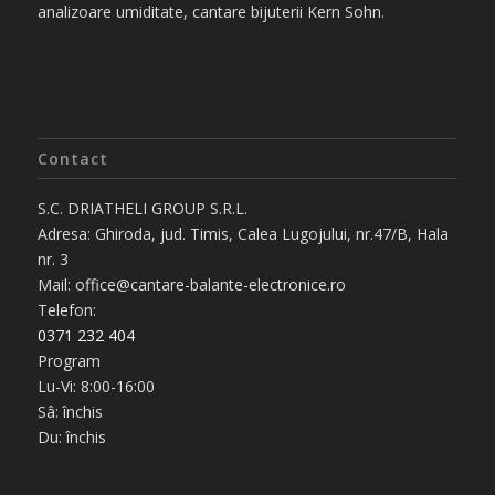
analizoare umiditate, cantare bijuterii Kern Sohn.
Contact
S.C. DRIATHELI GROUP S.R.L.
Adresa: Ghiroda, jud. Timis, Calea Lugojului, nr.47/B, Hala
nr. 3
Mail: office@cantare-balante-electronice.ro
Telefon:
0371 232 404
Program
Lu-Vi: 8:00-16:00
Sâ: închis
Du: închis